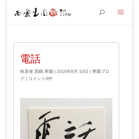
電話
執筆者
西嶋 華園
|
2016年8月 10日
|
華園ブロ
グ
|
コメント0件