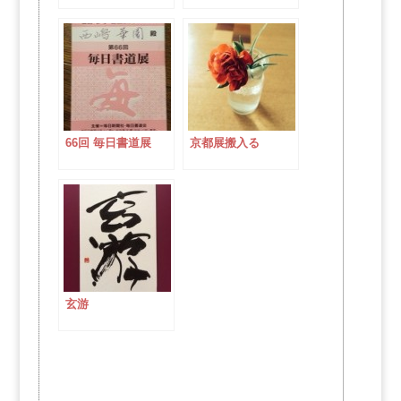
66回 毎日書道展
京都展搬入る
玄游