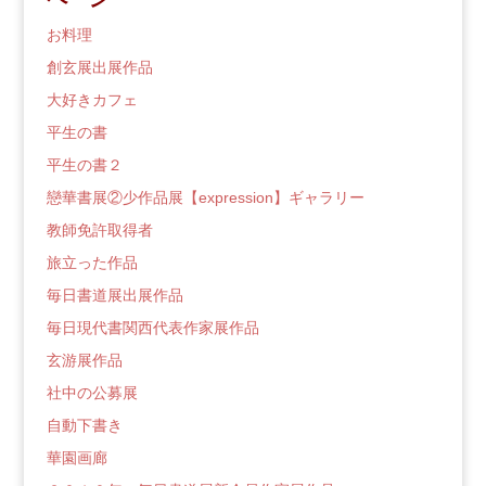
ロ
グ
お料理
創玄展出展作品
大好きカフェ
平生の書
平生の書２
戀華書展②少作品展【expression】ギャラリー
教師免許取得者
旅立った作品
毎日書道展出展作品
毎日現代書関西代表作家展作品
玄游展作品
社中の公募展
自動下書き
華園画廊