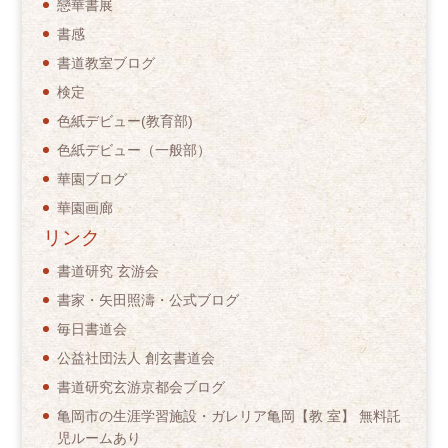
戀華書展
書感
書道教室ブログ
検定
色紙デビュー(教育部)
色紙デビュー（一般部）
華園ブログ
華園画廊
リンク
書道研究 玄游会
書家・矢田照濤・公式ブログ
毎日書道会
公益社団法人 創玄書道会
書道研究玄游京都会ブログ
亀岡市の生涯学習施設・ガレリア亀岡【教 室】 無料託
児ルームあり