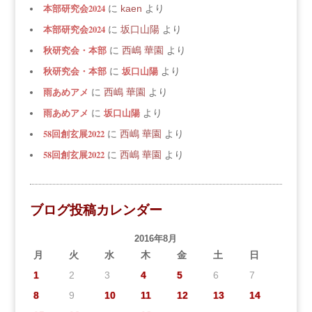
本部研究会2024
に
kaen
より
本部研究会2024
に
坂口山陽
より
秋研究会・本部
に
西嶋 華園
より
秋研究会・本部
坂口山陽
に
より
雨あめアメ
に
西嶋 華園
より
雨あめアメ
坂口山陽
に
より
58回創玄展2022
に
西嶋 華園
より
58回創玄展2022
に
西嶋 華園
より
ブログ投稿カレンダー
2016年8月
月
火
水
木
金
土
日
1
2
3
4
5
6
7
8
9
10
11
12
13
14