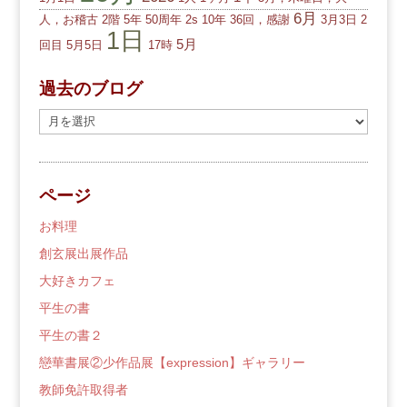
6月
人，お稽古
2階
5年
50周年
2s
10年
36回，感謝
3月3日
2
1日
5月
回目
5月5日
17時
過去のブログ
過
去
の
ブ
ページ
ロ
グ
お料理
創玄展出展作品
大好きカフェ
平生の書
平生の書２
戀華書展②少作品展【expression】ギャラリー
教師免許取得者