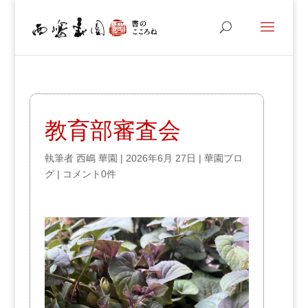
教育部審査会
執筆者
西嶋 華園
|
2026年6月 27日
|
華園ブロ
グ
|
コメント0件