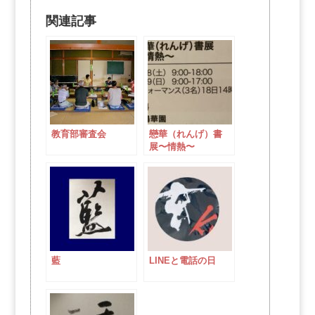
関連記事
教育部審査会
戀華（れんげ）書
展〜情熱〜
藍
LINEと電話の日