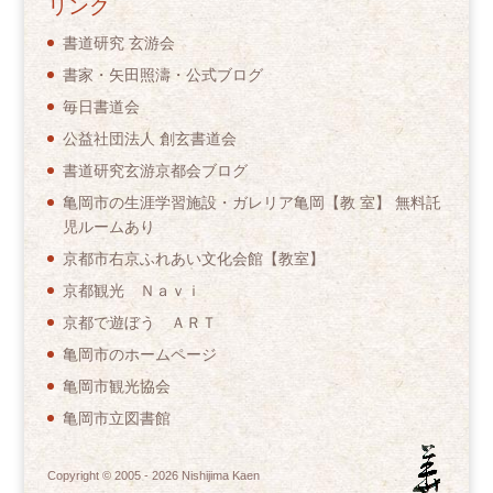
リンク
書道研究 玄游会
書家・矢田照濤・公式ブログ
毎日書道会
公益社団法人 創玄書道会
書道研究玄游京都会ブログ
亀岡市の生涯学習施設・ガレリア亀岡【教 室】 無料託
児ルームあり
京都市右京ふれあい文化会館【教室】
京都観光 Ｎａｖｉ
京都で遊ぼう ＡＲＴ
亀岡市のホームページ
亀岡市観光協会
亀岡市立図書館
Copyright © 2005 -
2026
Nishijima Kaen